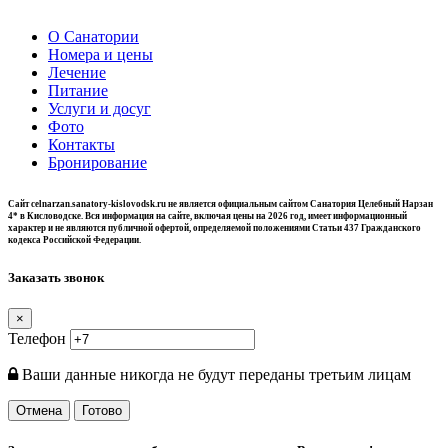
О Санатории
Номера и цены
Лечение
Питание
Услуги и досуг
Фото
Контакты
Бронирование
Сайт celnarzan.sanatory-kislovodsk.ru не является официальным сайтом Санатория Целебный Нарзан
4* в Кисловодске. Вся информация на сайте, включая цены на 2026 год, имеет информационный
характер и не являются публичной офертой, определяемой положениями Статьи 437 Гражданского
кодекса Российской Федерации.
Заказать звонок
×
Телефон
Ваши данные никогда не будут переданы третьим лицам
Отмена
Готово